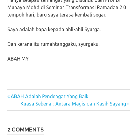
Hanya selepas semangat yang disuntik oleh Prof Dr
Muhaya Mohd di Seminar Transformasi Ramadan 2.0
tempoh hari, baru saya terasa kembali segar.
Saya adalah bapa kepada ahli-ahli Syurga.
Dan kerana itu rumahtanggaku, syurgaku.
ABAH.MY
Previous
Post
ABAH Adalah Pendengar Yang Baik
Post:
Next
Kuasa Sebenar: Antara Magis dan Kasih Sayang
navigation
Post:
2 COMMENTS